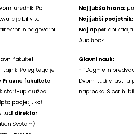
vorni urednik. Po
Najljubša hrana:
po
ware je bil v tej
Najljubši podjetnik:
direktor in odgovorni
Naj appa:
aplikacija
Audibook
avni fakulteti
Glavni nauk:
n tajnik. Poleg tega je
- “Dogme in predsodki
e Pravne fakultete
Dvom, tudi v lastna 
ik start-up družbe
napredka. Sicer bi b
pto podjetji, kot
e tudi
direktor
tion System).