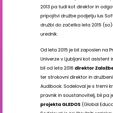
2013 pa tudi kot direktor in odgo
pripojitvi družbe podjetju Ius Soft
družbi do začetka leta 2015 (so)
urednik.
Od leta 2015 je bil zaposlen na Pr
Univerze v Ljubljani kot asistent i
bil od leta 2016
direktor Založb
ter strokovni direktor in družben
Audibook. Sodeloval je s tremi kri
pravnik in soustanovitelj, bil pa j
projekta GLEDOS
(Global Educa