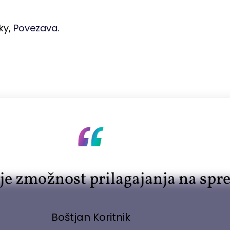
ky,
Povezava
.
 je zmožnost prilagajanja na sp
Boštjan Koritnik