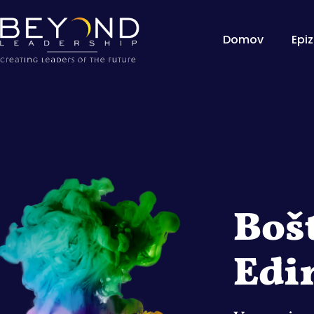
Domov
Epi
Boš
Edi