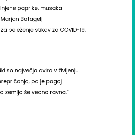
lnjene paprike, musaka
Marjan Batagelj
 za beleženje stikov za COVID-19,
 so največja ovira v življenju.
prepričanja, pa je pogoj
ila zemlja še vedno ravna.”