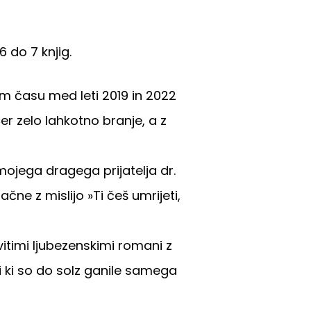
 do 7 knjig.
em času med leti 2019 in 2022
er zelo lahkotno branje, a z
jega dragega prijatelja dr.
čne z mislijo »Ti češ umrijeti,
itimi ljubezenskimi romani z
i ki so do solz ganile samega