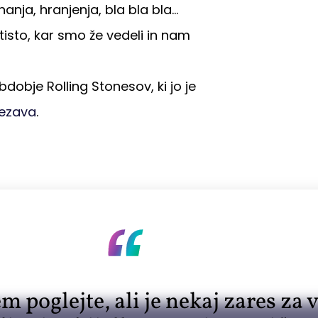
hanja, hranjenja, bla bla bla…
isto, kar smo že vedeli in nam
dobje Rolling Stonesov, ki jo je
ezava
.
m poglejte, ali je nekaj zares za v