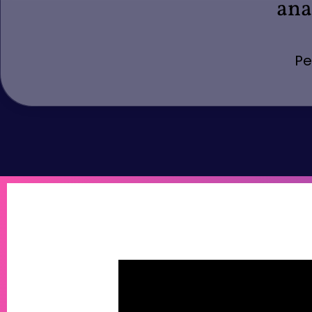
anal
Pe