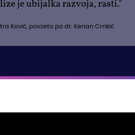
ize je ubijalka razvoja, rasti."
tra Kovič, povzeto po dr. Kenan Crnkić