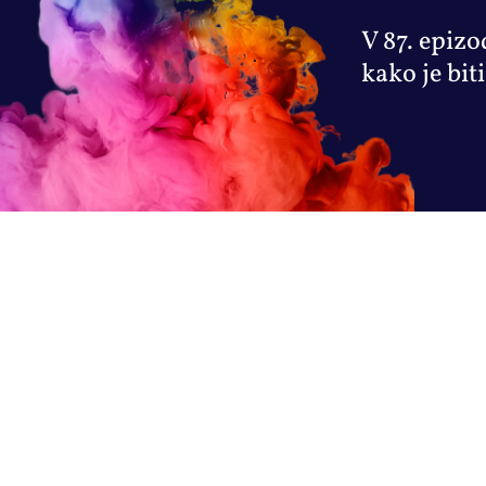
V 87. epizo
kako je biti