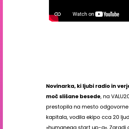
Novinarka, ki ljubi radio in ve
moč slišane besede
, na VALU20
prestopila na mesto odgovorne
kapitala, vodila ekipo cca 20 lju
»humanega start up-a«. Zaradi g