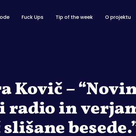
zode
Fuck Ups
Tip of the week
O projektu
a Kovič – “Novin
i radio in verja
slišane besede.