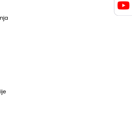
enja
ije