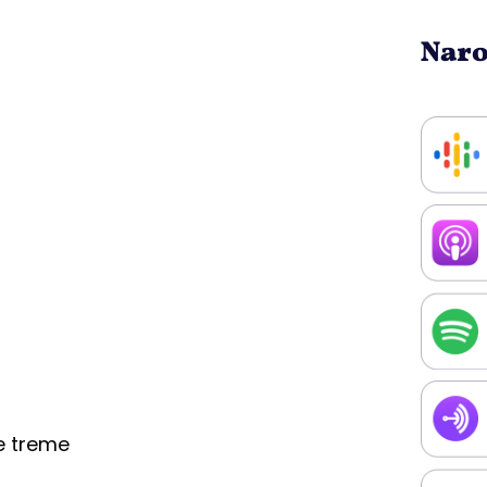
Naro
e treme