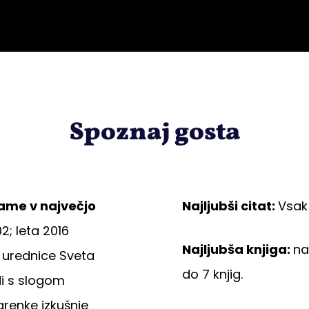
Spoznaj gosta
rjame v največjo
Najljubši citat:
Vsak 
2; leta 2016
Najljubša knjiga:
na
 urednice Sveta
do 7 knjig.
di s slogom
renke izkušnje