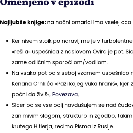
Omenjeno v epizodi
Najljubše knjige:
na nočni omarici ima vselej cca 6
Ker nisem stoik po naravi, me je v turbolentn
»rešila« uspešnica z naslovom Ovira je pot. Sic
zame odličnim sporočilom/vodilom.
Na vsako pot pa s seboj vzamem uspešnico mo
Kenana Crnkića »Pazi kojeg vuka hraniš«, kjer za
počni da živiš«,
Povezava
,
Sicer pa se vse bolj navdušujem se nad čudov
zanimivim slogom, strukturo in zgodbo, takim
krutega Hitlerja, recimo Pisma iz Rusije.