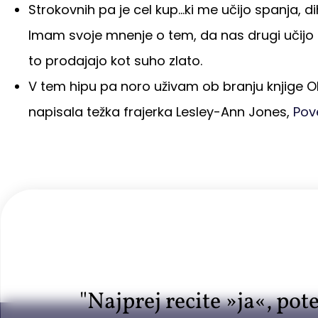
Strokovnih pa je cel kup…ki me učijo spanja, di
Imam svoje mnenje o tem, da nas drugi učijo t
to prodajajo kot suho zlato.
V tem hipu pa noro uživam ob branju knjige Ob
napisala težka frajerka Lesley-Ann Jones,
Pov
"Najprej recite »ja«, pote