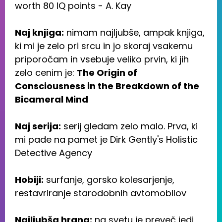
worth 80 IQ points - A. Kay
Naj knjiga:
nimam najljubše, ampak knjiga,
ki mi je zelo pri srcu in jo skoraj vsakemu
priporočam in vsebuje veliko prvin, ki jih
zelo cenim je:
The Origin of
Consciousness in the Breakdown of the
Bicameral Mind
Naj serija:
serij gledam zelo malo. Prva, ki
mi pade na pamet je Dirk Gently's Holistic
Detective Agency
Hobiji:
surfanje, gorsko kolesarjenje,
restavriranje starodobnih avtomobilov
Najljubša hrana:
na svetu je preveč jedi,