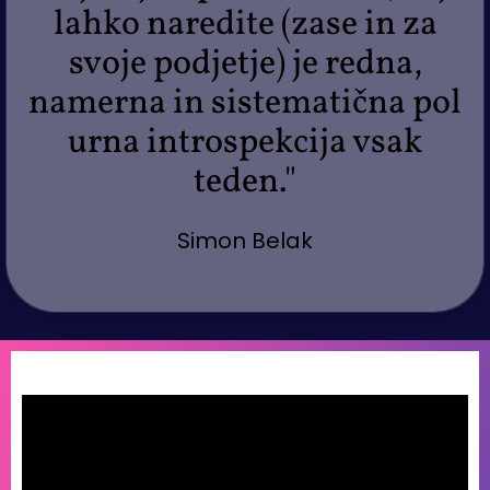
lahko naredite (zase in za
svoje podjetje) je redna,
namerna in sistematična pol
urna introspekcija vsak
teden."
Simon Belak