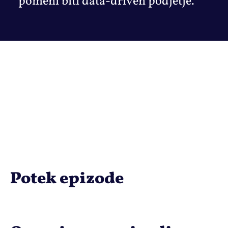
pomeni biti data-driven podjetje.
Potek epizode