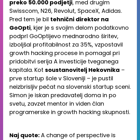
preko 50.000 podjetji
, med drugim
Swisscom, N26, Revolut, SpaceX, Adidas.
Pred tem je bil
tehnični direktor na
GoOpti
, kjer je s svojim delom podatkovno
podprl GoOptijevo mednarodno širitev,
izboljšal profitabilnost za 35%, vzpostavil
growth hacking procese in pomagal pri
pridobitvi serija A investicije tveganega
kapitala. Kot
soustanovitelj Hekovnika
–
prve startup šole v Sloveniji – je pustil
neizbrisljiv pečat na slovenski startup sceni.
Simon je iskan predavatelj doma in po
svetu, zavzet mentor in viden član
programerske in growth hacking skupnosti.
Naj quote:
A change of perspective is