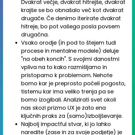
Dvakrat večje, dvakrat hitrejše, dvakrat
krajše se bo obnašalo več kot dvakrat
drugače. Če denimo iterirate dvakrat
hitreje, bo pot vašega posla povsem
drugačna.
Vsako orodje (in pod to štejem tudi
procese in mentalne modele) deluje
"na obeh koncih". S svojimi danostmi
vpliva na to kako razmišljamo in
pristopamo k problemom. Nehote
bomo kar je preprosto počeli pogosto,
tistemu kar ima veliko trenja pa se
bomo izogibali. Analizirati svet okoli
nas skozi prizmo UX je zato ena
ključnih praks za (samo)izboljševanje.
Najbolj impactful stvar, ki jo lahko
naredite (zase in za svoje podjetje) je