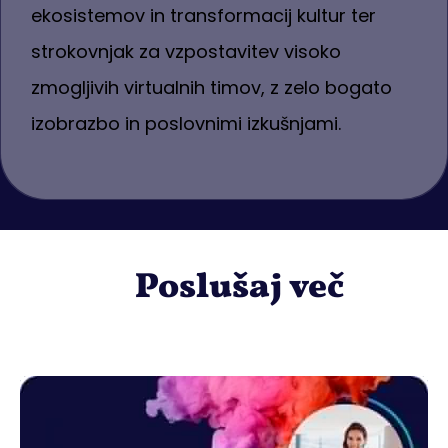
ekosistemov in transformacij kultur ter
strokovnjak za vzpostavitev visoko
zmogljivih virtualnih timov, z zelo bogato
izobrazbo in poslovnimi izkušnjami.
Poslušaj več